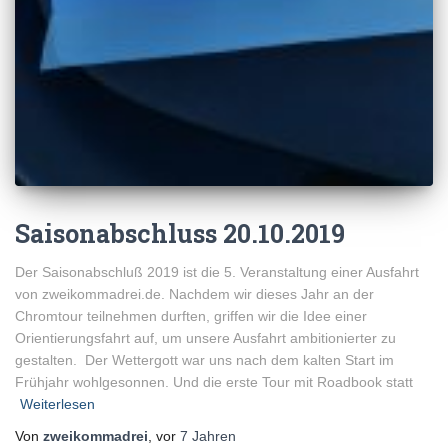
Saisonabschluss 20.10.2019
Der Saisonabschluß 2019 ist die 5. Veranstaltung einer Ausfahrt
von zweikommadrei.de. Nachdem wir dieses Jahr an der
Chromtour teilnehmen durften, griffen wir die Idee einer
Orientierungsfahrt auf, um unsere Ausfahrt ambitionierter zu
gestalten. Der Wettergott war uns nach dem kalten Start im
Frühjahr wohlgesonnen. Und die erste Tour mit Roadbook statt
Weiterlesen
Von
zweikommadrei
, vor
7 Jahren