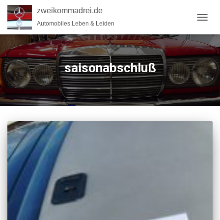
zweikommadrei.de
Automobiles Leben & Leiden
NAVIG
UMSC
saisonabschluß