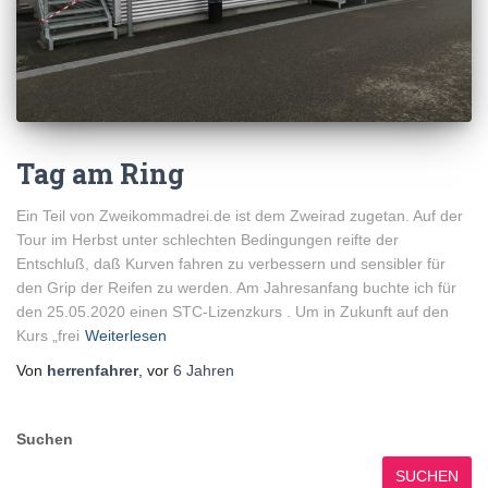
Tag am Ring
Ein Teil von Zweikommadrei.de ist dem Zweirad zugetan. Auf der
Tour im Herbst unter schlechten Bedingungen reifte der
Entschluß, daß Kurven fahren zu verbessern und sensibler für
den Grip der Reifen zu werden. Am Jahresanfang buchte ich für
den 25.05.2020 einen STC-Lizenzkurs . Um in Zukunft auf den
Kurs „frei
Weiterlesen
Von
herrenfahrer
, vor
6 Jahren
Suchen
SUCHEN