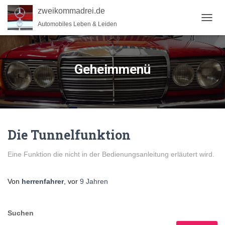
zweikommadrei.de
Automobiles Leben & Leiden
NAVIG
UMSC
Geheimmenü
Die Tunnelfunktion
Eine Funktion die nicht in der Bedienungsanleitung erläutert wird.
Von
herrenfahrer
, vor
9 Jahren
Suchen