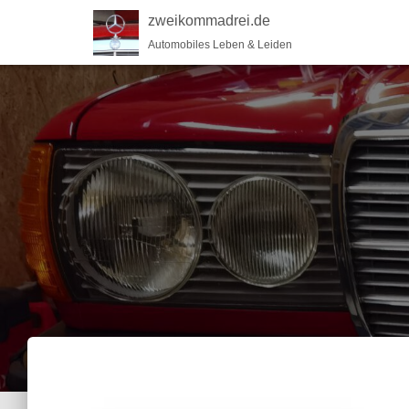
zweikommadrei.de
Automobiles Leben & Leiden