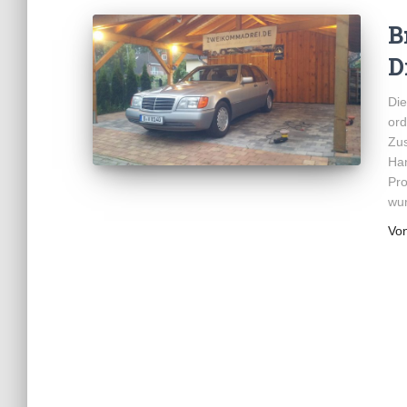
B
D
Die
ord
Zus
Han
Pro
wur
Vo