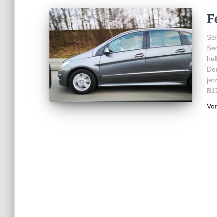
F
Sei
Sen
hel
Dor
jet
B17
Vo