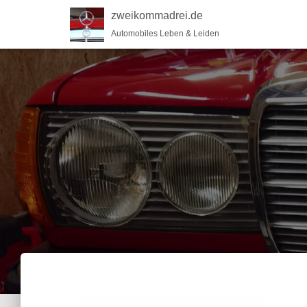
zweikommadrei.de
Automobiles Leben & Leiden