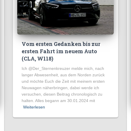
Vom ersten Gedanken bis zur
ersten Fahrt im neuem Auto
(CLA, W118)
Ich @Der_Sternenkreuzer melde mich, nach
langer Abwesenheit, aus dem Norden zurück
und möchte Euch die Zeit mit meinem ersten
Neuwagen näherbringen, dabei werde ich
versuchen, diesen Beitrag chronologisch zu
halten. Alles begann am 30.01.2024 mit
Weiterlesen