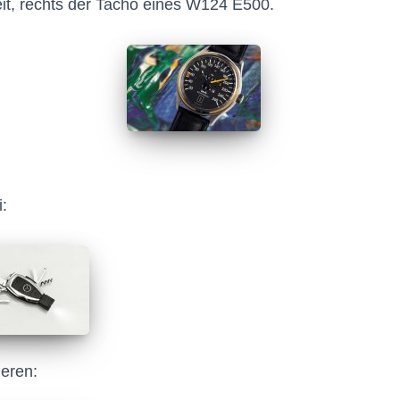
zeit, rechts der Tacho eines W124 E500.
:
ieren: