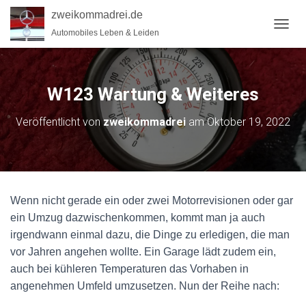
zweikommadrei.de
Automobiles Leben & Leiden
N
A
V
I
G
W123 Wartung & Weiteres
A
T
Veröffentlicht von
zweikommadrei
am
Oktober 19, 2022
I
O
N
U
M
S
Wenn nicht gerade ein oder zwei Motorrevisionen oder gar
C
H
ein Umzug dazwischenkommen, kommt man ja auch
A
irgendwann einmal dazu, die Dinge zu erledigen, die man
L
vor Jahren angehen wollte. Ein Garage lädt zudem ein,
T
auch bei kühleren Temperaturen das Vorhaben in
E
N
angenehmen Umfeld umzusetzen. Nun der Reihe nach: