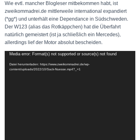
Wie evtl. mancher Blogleser mitbekommen habt, ist
zweikommadrei.de mittlerweile international expandiert
(*gg*) und unterhält eine Dependance in Südschweden.
Der W123 (alias das Rotkäppchen) hat die Überfahrt
natürlich gemeistert (ist ja schließlich ein Mercedes),
allerdings lief der Motor absolut bescheiden.
Media error: Format(s) not supported or source(s) not found
Video-
Player
Datei herunterladen: https://www.zweikommadrei.de/wp-
content/uploads/2022/10/Sack-Nuesse.mp4?_=1