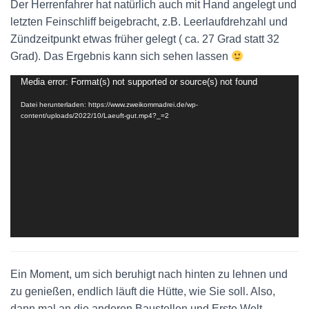
Der Herrenfahrer hat natürlich auch mit Hand angelegt und
letzten Feinschliff beigebracht, z.B. Leerlaufdrehzahl und
Zündzeitpunkt etwas früher gelegt ( ca. 27 Grad statt 32
Grad). Das Ergebnis kann sich sehen lassen
Media error: Format(s) not supported or source(s) not found
Video-
Player
Datei herunterladen: https://www.zweikommadrei.de/wp-
content/uploads/2022/10/Laeuft-gut.mp4?_=2
Ein Moment, um sich beruhigt nach hinten zu lehnen und
zu genießen, endlich läuft die Hütte, wie Sie soll. Also,
dann mal an die anderen Baustellen und Erste Welt