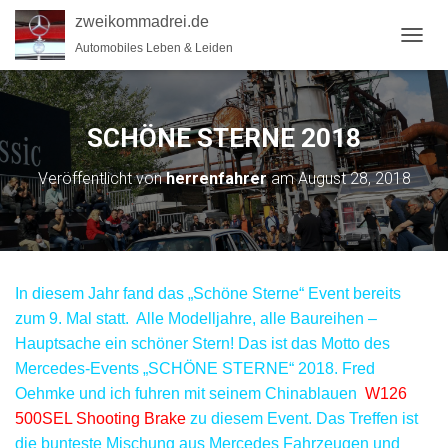
zweikommadrei.de
Automobiles Leben & Leiden
N
A
V
I
G
SCHÖNE STERNE 2018
A
T
Veröffentlicht von
herrenfahrer
am
August 28, 2018
I
O
N
U
M
S
In diesem Jahr fand das „Schöne Sterne“ Event bereits
C
H
zum 9. Mal statt. Alle Modelljahre, alle Baureihen –
A
Hauptsache ein schöner Stern! Das ist das Motto des
L
Mercedes-Events „SCHÖNE STERNE“ 2018. Fred
T
Oehmke und ich fuhren mit seinem Chinablauen
W126
E
N
500SEL Shooting Brake
zu diesem Event. Das Treffen ist
die bunteste Mischung aus Mercedes Fahrzeugen und